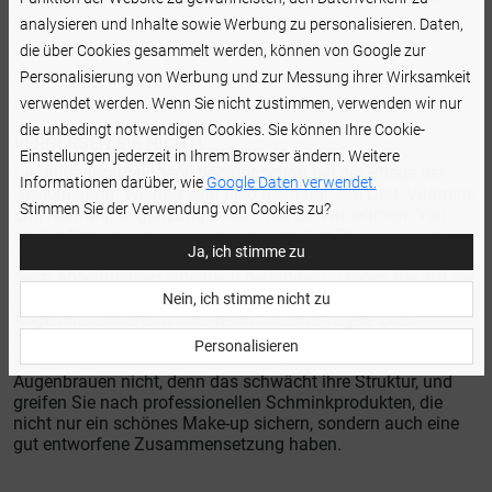
tiefenwirksam nähren. Mehr über die Wirkung der
analysieren und Inhalte sowie Werbung zu personalisieren. Daten,
Augenbrauenseren und pflanzlichen Öle finden Sie in
die über Cookies gesammelt werden, können von Google zur
diesem Artikel:
Augenbrauen wachsen lassen: Die besten
Personalisierung von Werbung und zur Messung ihrer Wirksamkeit
Methoden für dichte Augenbrauen
verwendet werden. Wenn Sie nicht zustimmen, verwenden wir nur
die unbedingt notwendigen Cookies. Sie können Ihre Cookie-
VERGESSEN SIE NICHT!
Einstellungen jederzeit in Ihrem Browser ändern. Weitere
Die Augenbrauenpflege beginnt schon bei der Pflege der
Informationen darüber, wie
Google Daten verwendet.
Gesichtshaut. Wichtig sind also nicht nur Ihre Diät, Vitamine
Stimmen Sie der Verwendung von Cookies zu?
und Nahrungsergänzungsmittel, die Sie einnehmen. Von
großer Bedeutung sind nämlich auch Ihre Produkte zum
Ja, ich stimme zu
Abschminken und die Tatsache, wie Sie die Augenbrauen
beim Abschminken eigentlich behandeln. Tragen Sie auf sie
keine Produkte zur Gesichtspflege auf – sparen Sie den
Nein, ich stimme nicht zu
Augenbrauenbereich aus, wenn Sie eine Tages- oder
Nachtcreme auftragen. Benutzen Sie zum Abschminken
Personalisieren
lediglich gute Produkte von hoher Qualität. Reiben Sie die
Augenbrauen nicht, denn das schwächt ihre Struktur, und
greifen Sie nach professionellen Schminkprodukten, die
nicht nur ein schönes Make-up sichern, sondern auch eine
gut entworfene Zusammensetzung haben.