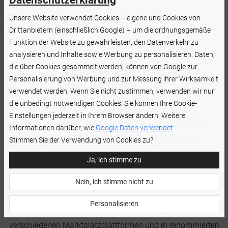
Datenschutzerklärung
indem Sie in der Menüleiste der Webseite auf die
Unsere Website verwendet Cookies – eigene und Cookies von
Schaltfläche „Flagge“ klicken.
Drittanbietern (einschließlich Google) – um die ordnungsgemäße
Funktion der Website zu gewährleisten, den Datenverkehr zu
analysieren und Inhalte sowie Werbung zu personalisieren. Daten,
VERLÄSSLICHE
die über Cookies gesammelt werden, können von Google zur
Personalisierung von Werbung und zur Messung ihrer Wirksamkeit
PARTNERSCHAFT, ECHTE
verwendet werden. Wenn Sie nicht zustimmen, verwenden wir nur
VORTEILE
die unbedingt notwendigen Cookies. Sie können Ihre Cookie-
Einstellungen jederzeit in Ihrem Browser ändern. Weitere
WERDEN SIE TEIL UNSERES
Informationen darüber, wie
Google Daten verwendet.
VERTRAUENSWÜRDIGEN
Stimmen Sie der Verwendung von Cookies zu?
PARTNERNETZWERKS.
Ja, ich stimme zu
Nein, ich stimme nicht zu
EINZELHANDELSPARTNER
Personalisieren
Sie finden unsere Produkte in Kosmetikgeschäften, auf
verschiedenen Marktplatzplattformen und in renommierten