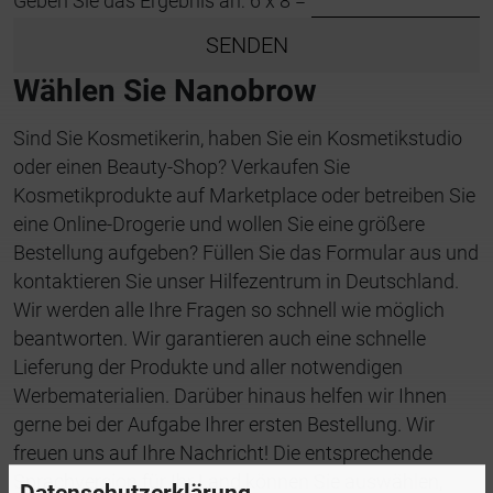
Geben Sie das Ergebnis an: 6 x 8 =
SENDEN
Wählen Sie Nanobrow
Sind Sie Kosmetikerin, haben Sie ein Kosmetikstudio
oder einen Beauty-Shop? Verkaufen Sie
Kosmetikprodukte auf Marketplace oder betreiben Sie
eine Online-Drogerie und wollen Sie eine größere
Bestellung aufgeben? Füllen Sie das Formular aus und
kontaktieren Sie unser Hilfezentrum in Deutschland.
Wir werden alle Ihre Fragen so schnell wie möglich
beantworten. Wir garantieren auch eine schnelle
Lieferung der Produkte und aller notwendigen
Werbematerialien. Darüber hinaus helfen wir Ihnen
gerne bei der Aufgabe Ihrer ersten Bestellung. Wir
freuen uns auf Ihre Nachricht! Die entsprechende
Sprachversion für Ihr Land können Sie auswählen,