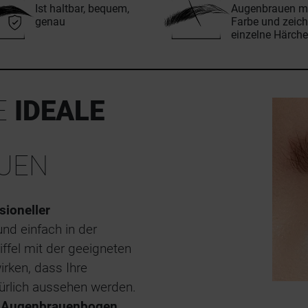
Ist haltbar, bequem,
Augenbrauen m
genau
Farbe und zeich
einzelne Härch
NE
IDEALE
UEN
sioneller
 und einfach in der
ffel mit der geeigneten
rken, dass Ihre
ürlich aussehen werden.
n Augenbrauenbogen
,