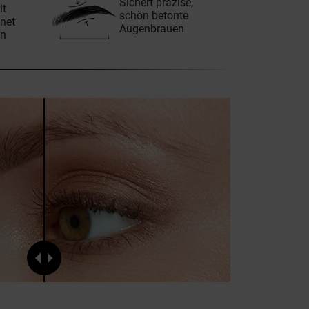
Sichert präzise,
it
schön betonte
net
Augenbrauen
en