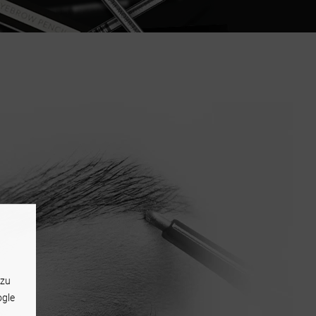
 zu
ogle