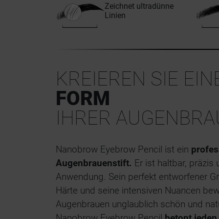
Zeichnet ultradünne
Linien
KREIEREN SIE EI
FORM
IHRER AUGENBRA
Nanobrow Eyebrow Pencil ist ein
profes
Augenbrauenstift.
Er ist haltbar, präzis
Anwendung. Sein perfekt entworfener Gri
Härte und seine intensiven Nuancen bewi
Augenbrauen unglaublich schön und nat
Nanobrow Eyebrow Pencil
betont jede