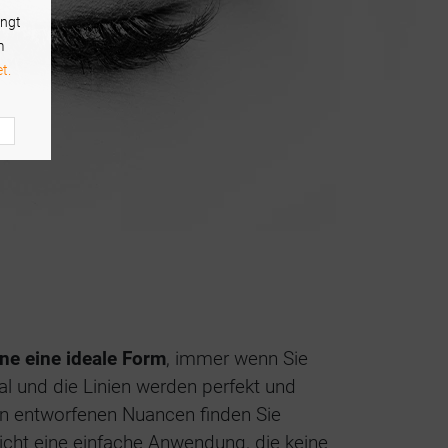
ingt
m
t.
ine eine ideale Form
, immer wenn Sie
l und die Linien werden perfekt und
hön entworfenen Nuancen finden Sie
icht eine einfache Anwendung, die keine