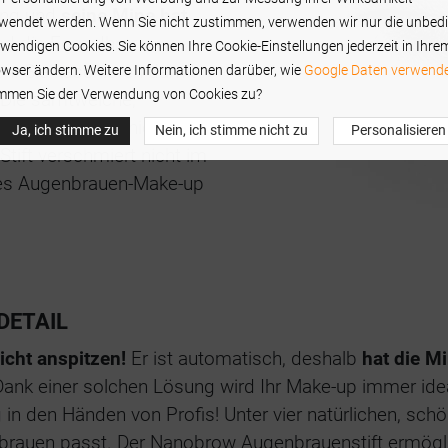
ung und
seine Mine hat
wendet werden. Wenn Sie nicht zustimmen, verwenden wir nur die unbed
nd die Form Ihrer
wendigen Cookies. Sie können Ihre Cookie-Einstellungen jederzeit in Ihre
. Sie kaschieren damit
wser ändern. Weitere Informationen darüber, wie
Google Daten verwende
mmen Sie der Verwendung von Cookies zu?
 Die samtweiche,
rchen und kaschiert die
Ja, ich stimme zu
Nein, ich stimme nicht zu
Personalisieren
 Stift verschmiert nicht im
ktes Augenbrauen-Make-up
DETAIL
cht anspitzen!
Er ist automatisch, deshalb
hat die M
nk einer solchen Lösung wird Ihr Make-up immer idea
g in den Händen von Profis! Unter vier natürlichen, sc
enbrauen passt. Der Nanobrow Augenbrauenstift ermögl