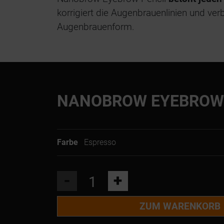
korrigiert die Augenbrauenlinien und ver
Augenbrauenform.
NANOBROW EYEBROW 
Farbe
Espresso
-
+
ZUM WARENKORB