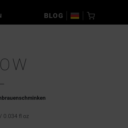
BLOG
N
ROW
L
enbrauenschminken
/ 0.034 fl oz