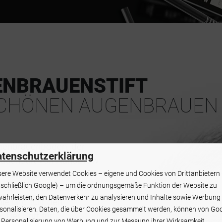
NBRAUENSTIFT
 SCHÖNEN AUGENBRAUEN
genbrauenbogen, der
tenschutzerklärung
brauenstift von Nanobrow
riebenen Effekt zu
ere Website verwendet Cookies – eigene und Cookies von Drittanbietern
nschließlich Google) – um die ordnungsgemäße Funktion der Website zu
Feder-Technik, definiert
ährleisten, den Datenverkehr zu analysieren und Inhalte sowie Werbung
ie und füllt den
sonalisieren. Daten, die über Cookies gesammelt werden, können von Go
Der Stift für
 Personalisierung von Werbung und zur Messung ihrer Wirksamkeit