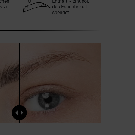
rchen
Enthält Rizinusöl,
is zu
das Feuchtigkeit
spendet