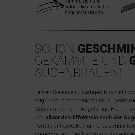
Kämmt, stylt und
betont die natürliche
Augenbrauenform
SCHÖN
GESCHMI
GEKÄMMTE UND
AUGENBRAUEN!
Lernen Sie ein einzigartiges Kosmetikp
Augenbrauenschminken und Augenbrauen
Mascara kennen. Die gelartige Formel „e
und
bildet den Effekt wie nach der Au
Perfekt entwickelte Pigmente schminke
Augenbrauen. Das Nanobrow Augenbrauen