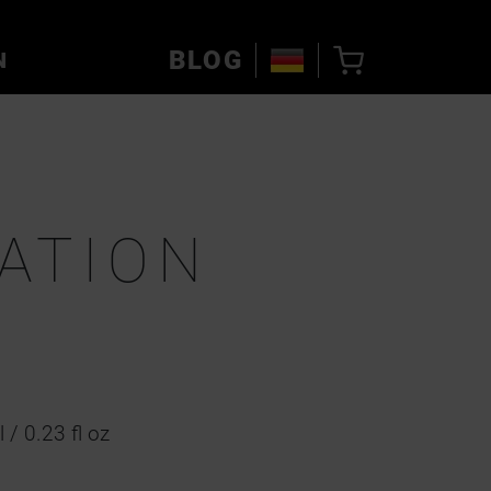
BLOG
N
ATION
 / 0.23 fl oz