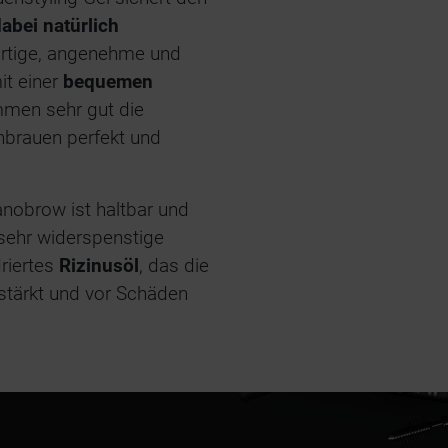
dabei natürlich
gartige, angenehme und
it einer
bequemen
men sehr gut die
nbrauen perfekt und
.
nobrow ist haltbar und
r sehr widerspenstige
driertes
Rizinusöl
, das die
stärkt und vor Schäden