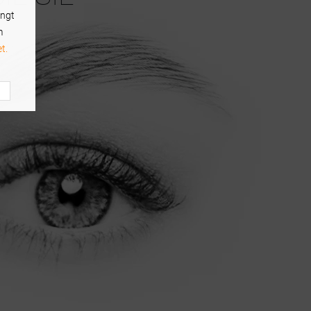
ingt
m
t.