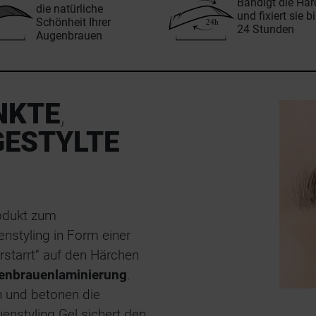
Bändigt die Hä
die natürliche
und fixiert sie b
Schönheit Ihrer
24 Stunden
Augenbrauen
NKTE
,
GESTYLTE
rodukt zum
styling in Form einer
rstarrt“ auf den Härchen
genbrauenlaminierung
.
n und betonen die
styling Gel sichert den