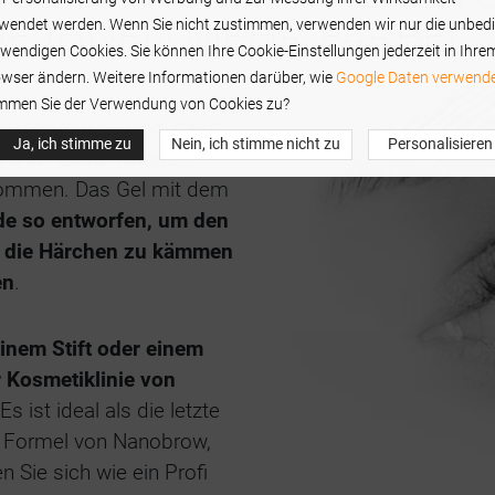
IE IHNEN MEHR FARBE!
wendet werden. Wenn Sie nicht zustimmen, verwenden wir nur die unbed
wendigen Cookies. Sie können Ihre Cookie-Einstellungen jederzeit in Ihre
wser ändern. Weitere Informationen darüber, wie
Google Daten verwende
mmen Sie der Verwendung von Cookies zu?
Nanobrow bewirkt, dass
Ja, ich stimme zu
Nein, ich stimme nicht zu
Personalisieren
und haltbar fixierten,
ommen. Das Gel mit dem
e so entworfen, um den
, die Härchen zu kämmen
en
.
inem Stift oder einem
 Kosmetiklinie von
 Es ist ideal als die letzte
n Formel von Nanobrow,
n Sie sich wie ein Profi